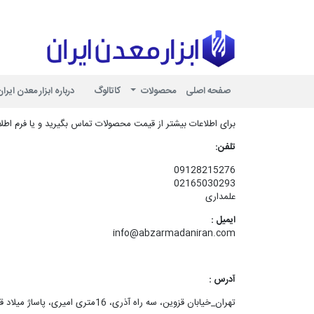
ابزار معدن ایر
صفحه اصلی
محصولات
کاتالوگ
درباره ابزار معدن ایران
برای اطلاعات بیشتر از قیمت محصولات تماس بگیرید و یا فرم اطلاع
تلفن:
09128215276
02165030293
علمداری
ایمیل :
info@abzarmadaniran.com
آدرس :
تهران_خیابان قزوین، سه راه آذری، 16متری امیری، پاساژ میلاد قائم طبقه 2 پلاک 502