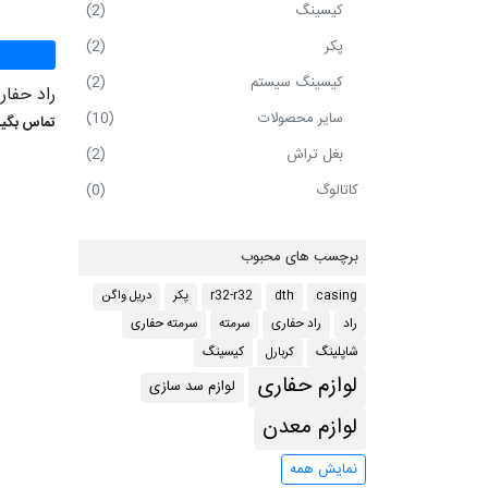
کیسینگ
(2)
پکر
(2)
کیسینگ سیستم
(2)
راد حفا
سایر محصولات
(10)
تماس بگیر
بغل تراش
(2)
کاتالوگ
(0)
برچسب های محبوب
casing
dth
r32-r32
پکر
دریل واگن
راد
راد حفاری
سرمته
سرمته حفاری
کربارل
شاپلینگ
کیسینگ
لوازم حفاری
لوازم سد سازی
لوازم معدن
نمایش همه